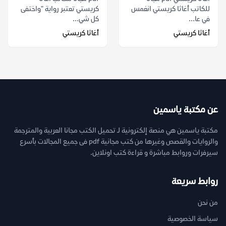
للكاتب أغاثا كريستي انغمس
كريستي تعتبر رواية "واختفى
في عا...
كل شي...
أغاثا كريستي
أغاثا كريستي
عن مكتبة ياسمين
مكتبة ياسمين هي منصة إلكترونية لـ تحميل الكتب مجانا العربية والمترجمة
والروايات والقصص وغيرها من كتب مجانية pdf فى جميع المجالات بأسرع
سيرفرات وروابط مباشرة و قراءة كتب اونلاين.
روابط سريعة
من نحن
سياسة الخصوصية