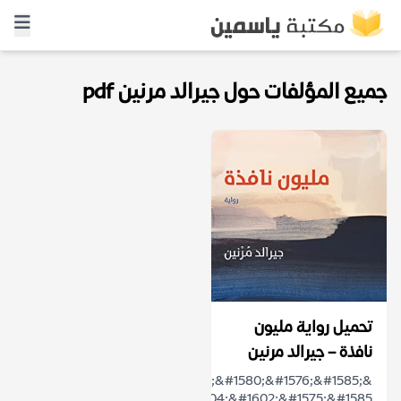
جميع المؤلفات حول جيرالد مرنين pdf
تحميل رواية مليون
نافذة – جيرالد مرنين
&laquo;&#1610;&#1615;&#1580;&#1576;&#1585;
&#1575;&#1604;&#1602;&#1575;&#1585;&#...