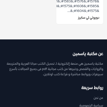
&#1578;&#1576;&#1583;&#1571;
&#1585;&#1608;&#1575;&#1610;&#1577;
&#1575;&#1604;&...
دوروثي لي سايرز
عن مكتبة ياسمين
مكتبة ياسمين هي منصة إلكترونية لـ تحميل الكتب مجانا العربية والمترجمة
والروايات والقصص وغيرها من كتب مجانية pdf فى جميع المجالات بأسرع
سيرفرات وروابط مباشرة و قراءة كتب اونلاين.
روابط سريعة
من نحن
سياسة الخصوصية