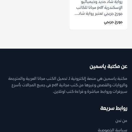
رواية شاد حديد وخيميائيو
الإسكندرية pdf مجانا للكاتب
جورج جريجي تعتبر رواية شاد...
جورج جريجي
عن مكتبة ياسمين
مكتبة ياسمين هي منصة إلكترونية لـ تحميل الكتب مجانا العربية والمترجمة
والروايات والقصص وغيرها من كتب مجانية pdf فى جميع المجالات بأسرع
سيرفرات وروابط مباشرة و قراءة كتب اونلاين.
روابط سريعة
من نحن
سياسة الخصوصية