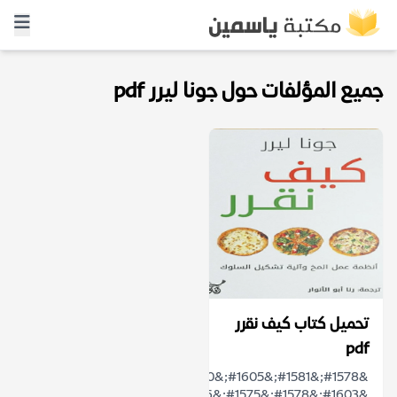
جميع المؤلفات حول جونا ليرر pdf
تحميل كتاب كيف نقرر
pdf
&#1578;&#1581;&#1605;&#1610;&#1604;
&#1603;&#1578;&#1575;&#1576;