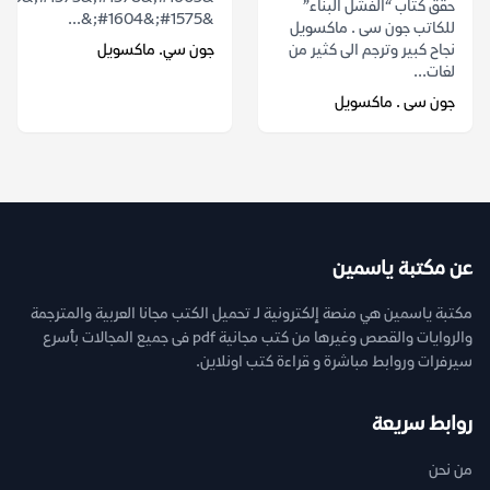
حقق كتاب “الفشل البناء”
&#1575;&#1604;&...
للكاتب جون سى . ماكسويل
نجاح كبير وترجم الى كثير من
جون سي. ماكسويل
لغات...
جون سى . ماكسويل
عن مكتبة ياسمين
مكتبة ياسمين هي منصة إلكترونية لـ تحميل الكتب مجانا العربية والمترجمة
والروايات والقصص وغيرها من كتب مجانية pdf فى جميع المجالات بأسرع
سيرفرات وروابط مباشرة و قراءة كتب اونلاين.
روابط سريعة
من نحن