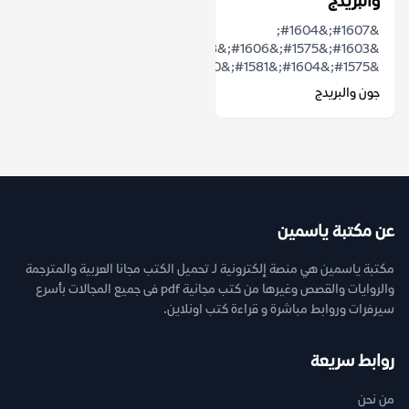
والبريدج
&#1607;&#1604;
&#1603;&#1575;&#1606;&#1578;
&#1575;&#1604;&#1581;&#1590;&#1575;&...
جون والبريدج
عن مكتبة ياسمين
مكتبة ياسمين هي منصة إلكترونية لـ تحميل الكتب مجانا العربية والمترجمة
والروايات والقصص وغيرها من كتب مجانية pdf فى جميع المجالات بأسرع
سيرفرات وروابط مباشرة و قراءة كتب اونلاين.
روابط سريعة
من نحن