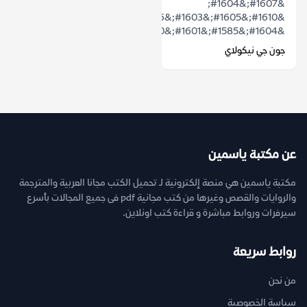
&#1607;&#1604;
&#1610;&#1605;&#1603;&#1606;
&#1604;&#1585;&#1601;&#1610;&#1602;...
جون جي نيكولاي
عن مكتبة ياسمين
مكتبة ياسمين هي منصة إلكترونية لـ تحميل الكتب مجانا العربية والمترجمة
والروايات والقصص وغيرها من كتب مجانية pdf فى جميع المجالات بأسرع
سيرفرات وروابط مباشرة و قراءة كتب اونلاين.
روابط سريعة
من نحن
سياسة الخصوصية