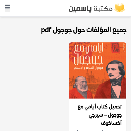
جميع المؤلفات حول جوجول pdf
تحميل كتاب أيامي مع
جوجول – سيرجي
أكساكوف