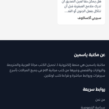
هل يمكن حقًا لعين الصديق أن
تدرك ملامح العبقرية قبل أن
تتآكل بفعل الجنون أو القد...
سيرجي أكساكوف
عن مكتبة ياسمين
مكتبة ياسمين هي منصة إلكترونية لـ تحميل الكتب مجانا العربية والمترجمة
والروايات والقصص وغيرها من كتب مجانية pdf فى جميع المجالات بأسرع
سيرفرات وروابط مباشرة و قراءة كتب اونلاين.
روابط سريعة
من نحن
سياسة الخصوصية