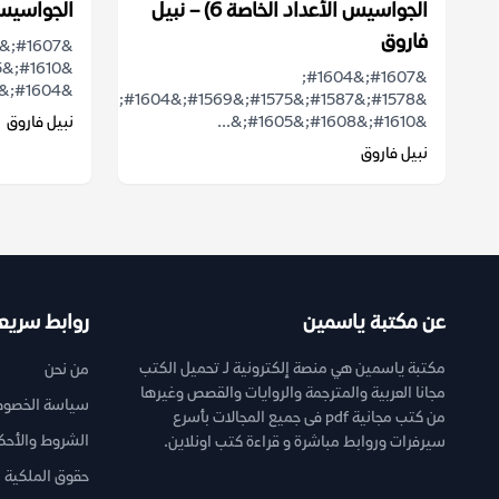
الجواسيس الأعداد الخاصة 6) – نبيل
الجواسيس 2) – نبيل ف
فاروق
&#1607;&#1604;
&#1604;&#1582;&#1583;&#1593;&#1577;...
&#1578;&#1587;&#1575;&#1569;&#1604;&#1578;
&#1610;&#1608;&#1605;&...
نبيل فاروق
نبيل فاروق
عن مكتبة ياسمين
روابط سريع
مكتبة ياسمين هي منصة إلكترونية لـ تحميل الكتب
من نحن
مجانا العربية والمترجمة والروايات والقصص وغيرها
سياسة الخصوص
من كتب مجانية pdf فى جميع المجالات بأسرع
الشروط والأحك
سيرفرات وروابط مباشرة و قراءة كتب اونلاين.
حقوق الملكية ا