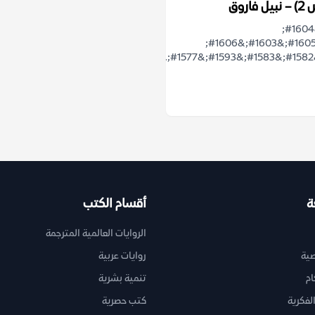
اروق
&#1607;&#1604;
&#1610;&#1605;&#1603;&#1606;
ة
أقسام الكتب
الروايات العالمية المترجمة
ية
روايات عربية
ام
تنمية بشرية
لفكرية
كتب حصرية