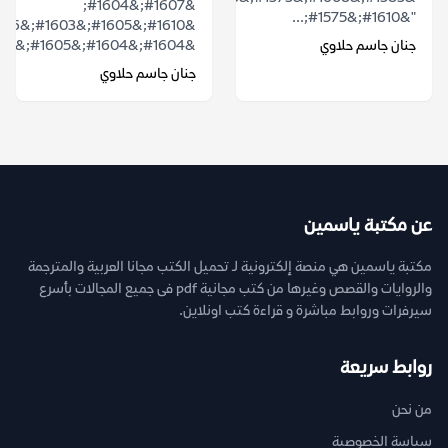
&#1607;&#1604;
"&#1610;&#1575;...
جنان جاسم حلاوي
&#1604;&#1604;&#1605;&#1603;&#1575;&...
جنان جاسم حلاوي
عن مكتبة ياسمين
مكتبة ياسمين هي منصة إلكترونية لـ تحميل الكتب مجانا العربية والمترجمة
والروايات والقصص وغيرها من كتب مجانية pdf فى جميع المجالات بأسرع
سيرفرات وروابط مباشرة و قراءة كتب اونلاين.
روابط سريعة
من نحن
سياسة الخصوصية