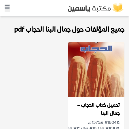
جميع المؤلفات حول جمال البنا الحجاب pdf
تحميل كتاب الحجاب –
جمال البنا
&#1604;&#1575;
&#1610;&#1603;&#1578;&#1601;&#1609;