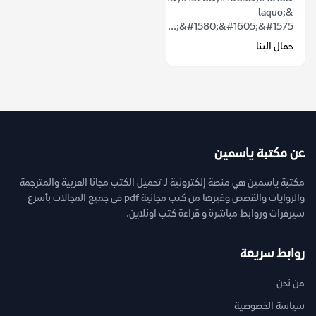
&laquo;
&#1580;&#1605;&#1575;...
جمال البنا
عن مكتبة ياسمين
مكتبة ياسمين هي منصة إلكترونية لـ تحميل الكتب مجانا العربية والمترجمة
والروايات والقصص وغيرها من كتب مجانية pdf فى جميع المجالات بأسرع
سيرفرات وروابط مباشرة و قراءة كتب اونلاين.
روابط سريعة
من نحن
سياسة الخصوصية