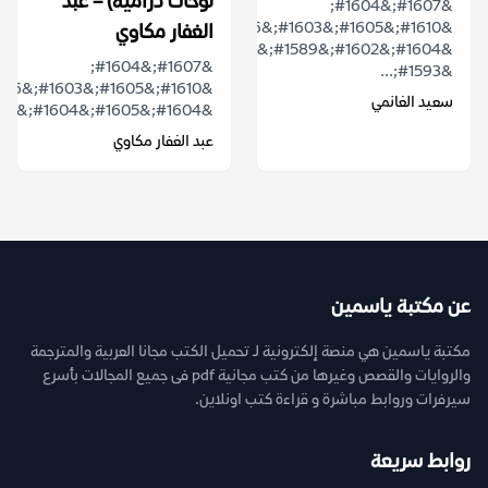
لوحات درامية) – عبد
&#1607;&#1604;
&#1610;&#1605;&#1603;&#1606;
الغفار مكاوي
&#1604;&#1602;&#1589;&#1577;
&#1607;&#1604;
&#1593;...
سعيد الغانمي
&#1604;&#1605;&#1604;&#1603;&#1613;...
عبد الغفار مكاوي
عن مكتبة ياسمين
مكتبة ياسمين هي منصة إلكترونية لـ تحميل الكتب مجانا العربية والمترجمة
والروايات والقصص وغيرها من كتب مجانية pdf فى جميع المجالات بأسرع
سيرفرات وروابط مباشرة و قراءة كتب اونلاين.
روابط سريعة