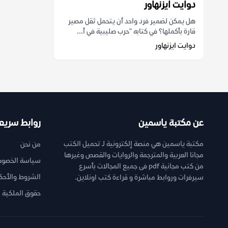
دوايت ايزنهاور
هل يمكن لضمير فرد واحد أن يتحمل ثقل مصير
قارة بأكملها؟ في كتابه "حرب صليبية في أ...
دوايت ايزنهاور
عن مكتبة ياسمين
روابط سريع
مكتبة ياسمين هي منصة إلكترونية لـ تحميل الكتب
من نحن
مجانا العربية والمترجمة والروايات والقصص وغيرها
سياسة الخصوص
من كتب مجانية pdf فى جميع المجالات بأسرع
الشروط والأحك
سيرفرات وروابط مباشرة و قراءة كتب اونلاين.
حقوق الملكية ا