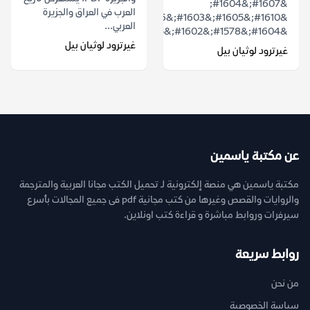
&#1607;&#1604;
العرب في العراق والجزيرة
&#1610;&#1605;&#1603;&#1606;
العربي...
&#1604;&#1578;&#1602;&#1575;&#1585;&...
غيرترود لوثيان بيل
غيرترود لوثيان بيل
عن مكتبة ياسمين
مكتبة ياسمين هي منصة إلكترونية لـ تحميل الكتب مجانا العربية والمترجمة
والروايات والقصص وغيرها من كتب مجانية pdf فى جميع المجالات بأسرع
سيرفرات وروابط مباشرة و قراءة كتب اونلاين.
روابط سريعة
من نحن
سياسة الخصوصية