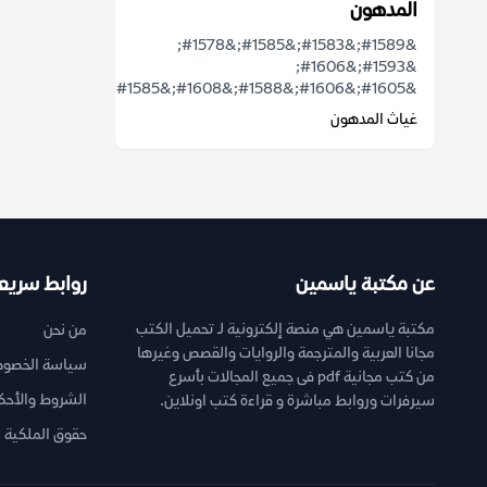
المدهون
&#1589;&#1583;&#1585;&#1578;
&#1593;&#1606;
&#1605;&#1606;&#1588;&#1608;&#1585;&...
غياث المدهون
عن مكتبة ياسمين
روابط سريع
مكتبة ياسمين هي منصة إلكترونية لـ تحميل الكتب
من نحن
مجانا العربية والمترجمة والروايات والقصص وغيرها
سياسة الخصوص
من كتب مجانية pdf فى جميع المجالات بأسرع
الشروط والأحك
سيرفرات وروابط مباشرة و قراءة كتب اونلاين.
حقوق الملكية ا