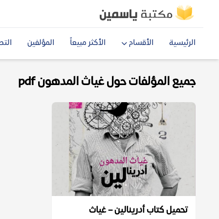
الرئيسية
الأقسام
الأكثر مبيعاً
المؤلفين
التص
جميع المؤلفات حول غياث المدهون pdf
تحميل كتاب أدرينالين – غياث