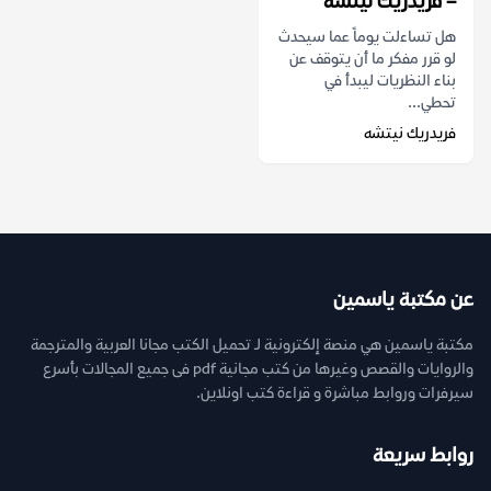
– فريدريك نيتشه
هل تساءلت يوماً عما سيحدث
لو قرر مفكر ما أن يتوقف عن
بناء النظريات ليبدأ في
تحطي...
فريدريك نيتشه
عن مكتبة ياسمين
مكتبة ياسمين هي منصة إلكترونية لـ تحميل الكتب مجانا العربية والمترجمة
والروايات والقصص وغيرها من كتب مجانية pdf فى جميع المجالات بأسرع
سيرفرات وروابط مباشرة و قراءة كتب اونلاين.
روابط سريعة