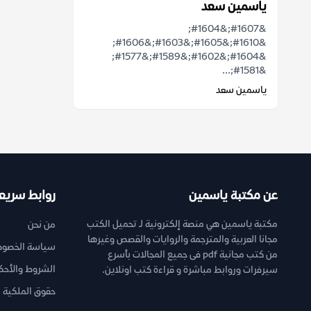
ياسمين سعد
&#1607;&#1604;
&#1610;&#1605;&#1603;&#1606;
&#1604;&#1602;&#1589;&#1577;
&#1581;...
ياسمين سعد
عن مكتبة ياسمين
روابط سريع
مكتبة ياسمين هي منصة إلكترونية لـ تحميل الكتب
من نحن
مجانا العربية والمترجمة والروايات والقصص وغيرها
سياسة الخصوص
من كتب مجانية pdf فى جميع المجالات بأسرع
الشروط والأحك
سيرفرات وروابط مباشرة و قراءة كتب اونلاين.
حقوق الملكية ا