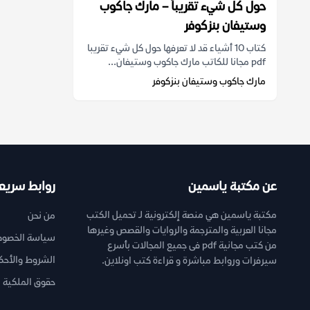
حول كل شيء تقريباً – مارك جاكوب
وستيفان بنزكوفر
كتاب 10 أشياء قد لا تعرفها حول كل شيء تقريبا
pdf مجانا للكاتب مارك جاكوب وستيفان...
مارك جاكوب وستيفان بنزكوفر
عن مكتبة ياسمين
روابط سريع
مكتبة ياسمين هي منصة إلكترونية لـ تحميل الكتب
من نحن
مجانا العربية والمترجمة والروايات والقصص وغيرها
سياسة الخصوص
من كتب مجانية pdf فى جميع المجالات بأسرع
الشروط والأحك
سيرفرات وروابط مباشرة و قراءة كتب اونلاين.
حقوق الملكية ا