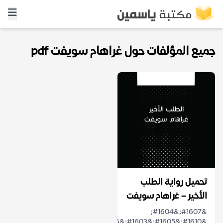
جميع المؤلفات حول غراهام سويفت pdf
تحميل رواية الطلب
الأخير – غراهام سويفت
&#1607;&#1604;
&#1610;&#1605;&#1603;&#1606;