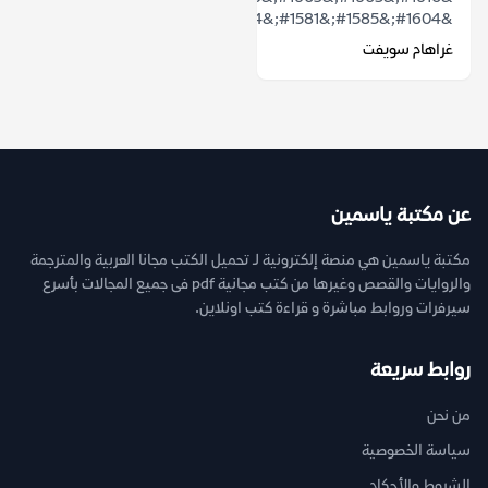
&#1604;&#1585;&#1581;&#1604;&#1577;...
غراهام سويفت
عن مكتبة ياسمين
مكتبة ياسمين هي منصة إلكترونية لـ تحميل الكتب مجانا العربية والمترجمة
والروايات والقصص وغيرها من كتب مجانية pdf فى جميع المجالات بأسرع
سيرفرات وروابط مباشرة و قراءة كتب اونلاين.
روابط سريعة
من نحن
سياسة الخصوصية
الشروط والأحكام