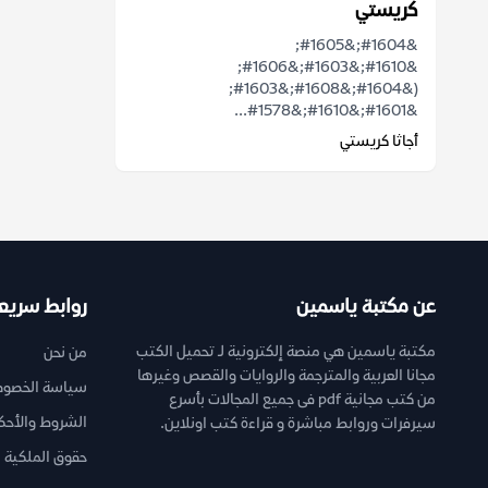
كريستي
&#1604;&#1605;
&#1610;&#1603;&#1606;
(&#1604;&#1608;&#1603;
&#1601;&#1610;&#1578...
أجاثا كريستي
عن مكتبة ياسمين
روابط سريع
مكتبة ياسمين هي منصة إلكترونية لـ تحميل الكتب
من نحن
مجانا العربية والمترجمة والروايات والقصص وغيرها
سياسة الخصوص
من كتب مجانية pdf فى جميع المجالات بأسرع
الشروط والأحك
سيرفرات وروابط مباشرة و قراءة كتب اونلاين.
حقوق الملكية ا