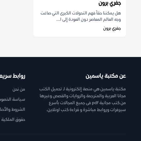
جفري برون
هل يمكننا حقاً فهم التحولات الكبرى التي صاغت
وجه العالم المعاصر دون العودة إلى ا...
جفري برون
عن مكتبة ياسمين
روابط سريع
مكتبة ياسمين هي منصة إلكترونية لـ تحميل الكتب
من نحن
مجانا العربية والمترجمة والروايات والقصص وغيرها
سياسة الخصوص
من كتب مجانية pdf فى جميع المجالات بأسرع
الشروط والأحك
سيرفرات وروابط مباشرة و قراءة كتب اونلاين.
حقوق الملكية ا