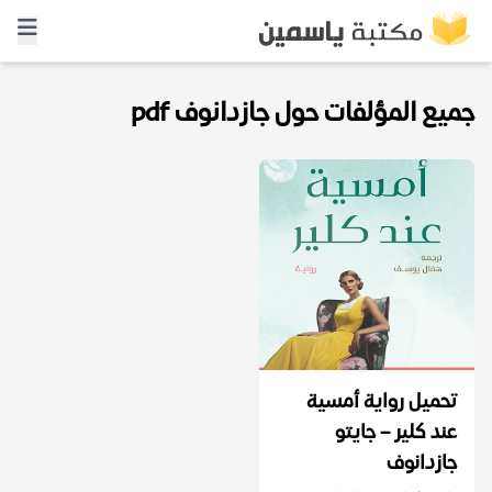
جميع المؤلفات حول جازدانوف pdf
تحميل رواية أمسية
عند كلير – جايتو
جازدانوف