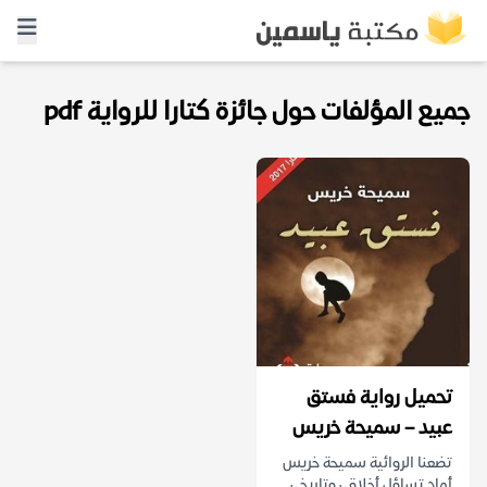
جميع المؤلفات حول جائزة كتارا للرواية pdf
تحميل رواية فستق
عبيد – سميحة خريس
تضعنا الروائية سميحة خريس
أمام تساؤل أخلاقي وتاريخي