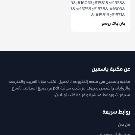
&#1578;&#1581;&#1605;&#1610;&#1604;
&#1603;&#1578;&#1575;&#1576;
&#1571;&#1581;&...
جان جاك روسو
عن مكتبة ياسمين
مكتبة ياسمين هي منصة إلكترونية لـ تحميل الكتب مجانا العربية والمترجمة
والروايات والقصص وغيرها من كتب مجانية pdf فى جميع المجالات بأسرع
سيرفرات وروابط مباشرة و قراءة كتب اونلاين.
روابط سريعة
من نحن
سياسة الخصوصية