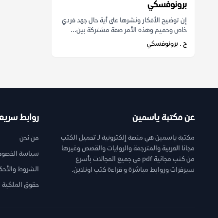
برونوفسكي
إن توضيح الأفكار ونشرها على أية حال جهد فردي
خاص وحميم وهذه الأمر صفة مشتركة بين...
ج . برونوفسكي
عن مكتبة ياسمين
روابط سريع
مكتبة ياسمين هي منصة إلكترونية لـ تحميل الكتب
من نحن
مجانا العربية والمترجمة والروايات والقصص وغيرها
سياسة الخصوص
من كتب مجانية pdf فى جميع المجالات بأسرع
الشروط والأحك
سيرفرات وروابط مباشرة و قراءة كتب اونلاين.
حقوق الملكية ا