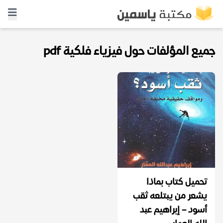
جميع المؤلفات حول فيزياء فلكية pdf
تحميل كتاب بماذا
يشعر من يبتلعه ثقب
أسود – إبراهيم عبد