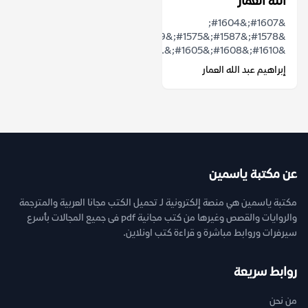
الله العمار
&#1607;&#1604;
&#1578;&#1587;&#1575;&#1569;&#1604;&#1578;
&#1610;&#1608;&#1605;&...
إبراهيم عبد الله العمار
عن مكتبة ياسمين
مكتبة ياسمين هي منصة إلكترونية لـ تحميل الكتب مجانا العربية والمترجمة
والروايات والقصص وغيرها من كتب مجانية pdf فى جميع المجالات بأسرع
سيرفرات وروابط مباشرة و قراءة كتب اونلاين.
روابط سريعة
من نحن