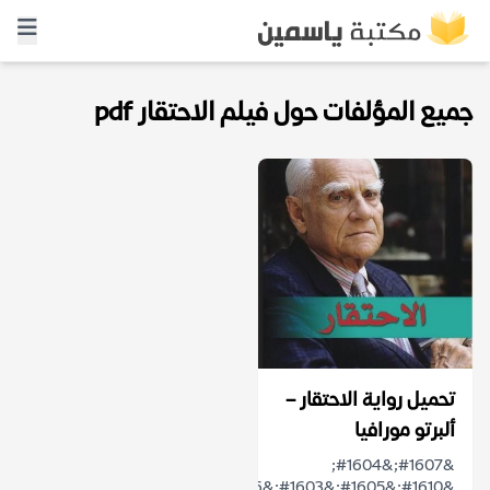
جميع المؤلفات حول فيلم الاحتقار pdf
تحميل رواية الاحتقار –
ألبرتو مورافيا
&#1607;&#1604;
&#1610;&#1605;&#1603;&#1606;