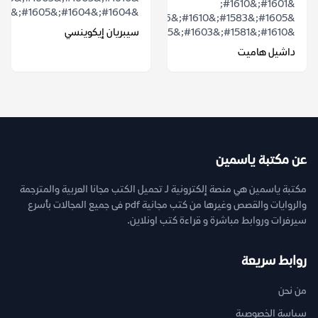
&#1601;&#1610;
&#1604;&#1604;&#1605;&#1585;&#1569;...
&#1605;&#1583;&#1610;&#1606;&#1577;
&#1610;&#1581;&#1603;&#1605;&...
سيبريان إيكوينسي
داشيل هاميت
عن مكتبة ياسمين
مكتبة ياسمين هي منصة إلكترونية لـ تحميل الكتب مجانا العربية والمترجمة
والروايات والقصص وغيرها من كتب مجانية pdf فى جميع المجالات بأسرع
سيرفرات وروابط مباشرة و قراءة كتب اونلاين.
روابط سريعة
من نحن
سياسة الخصوصية