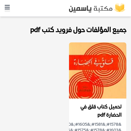
جميع المؤلفات حول فرويد كتب pdf
تحميل كتاب قلق في
الحضارة pdf
&#1578;&#1581;&#1605;&#1610;&#1604;
&#1603;&#1578;&#1575;&#1576;