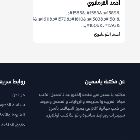
أحمد القرملاوي
&#1589;&#1583;&#1585;
&#1581;&#1583;&#1610;&#1579;&#1611;&#1575;
&#1593;&#1606;...
أحمد القرملاوي
عن مكتبة ياسمين
روابط سريع
مكتبة ياسمين هي منصة إلكترونية لـ تحميل الكتب
من نحن
مجانا العربية والمترجمة والروايات والقصص وغيرها
سياسة الخصوص
من كتب مجانية pdf فى جميع المجالات بأسرع
الشروط والأحك
سيرفرات وروابط مباشرة و قراءة كتب اونلاين.
حقوق الملكية ا