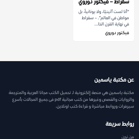
سقراط – فيكتور دوروي
“أنا لست أثينيًا، ولا يونانياً، بل
مواطن في العالم”. – سقراط
في نهاية القرن الخا...
فيكتور دوروي
عن مكتبة ياسمين
مكتبة ياسمين هي منصة إلكترونية لـ تحميل الكتب مجانا العربية والمترجمة
والروايات والقصص وغيرها من كتب مجانية pdf فى جميع المجالات بأسرع
سيرفرات وروابط مباشرة و قراءة كتب اونلاين.
روابط سريعة
من نحن