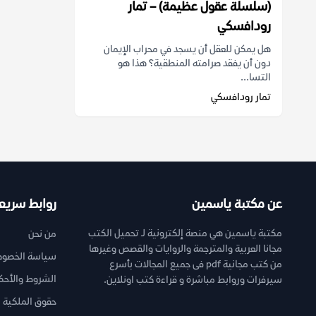
(سلسلة عقول عظيمة) – تمار
رودافسكي
هل يمكن للعقل أن يسجد في محراب الإيمان
دون أن يفقد صرامته المنطقية؟ هذا هو
التسا...
تمار رودافسكي
عن مكتبة ياسمين
روابط سريع
مكتبة ياسمين هي منصة إلكترونية لـ تحميل الكتب
من نحن
مجانا العربية والمترجمة والروايات والقصص وغيرها
سياسة الخصوص
من كتب مجانية pdf فى جميع المجالات بأسرع
الشروط والأحك
سيرفرات وروابط مباشرة و قراءة كتب اونلاين.
حقوق الملكية ا