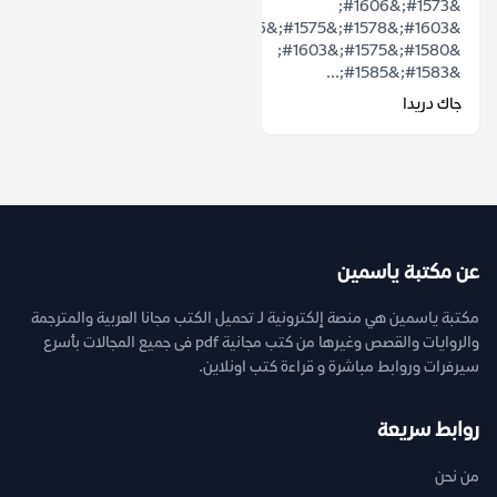
&#1573;&#1606;
&#1603;&#1578;&#1575;&#1576;
&#1580;&#1575;&#1603;
&#1583;&#1585;...
جاك دريدا
عن مكتبة ياسمين
مكتبة ياسمين هي منصة إلكترونية لـ تحميل الكتب مجانا العربية والمترجمة
والروايات والقصص وغيرها من كتب مجانية pdf فى جميع المجالات بأسرع
سيرفرات وروابط مباشرة و قراءة كتب اونلاين.
روابط سريعة
من نحن