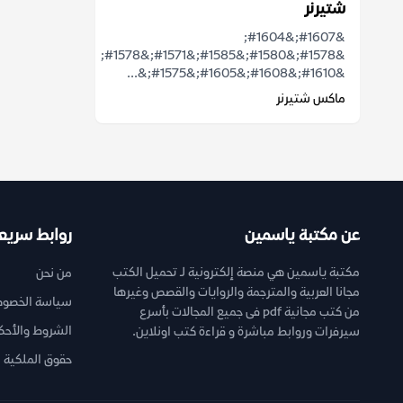
شتيرنر
&#1607;&#1604;
&#1578;&#1580;&#1585;&#1571;&#1578;
&#1610;&#1608;&#1605;&#1575;&...
ماكس شتيرنر
عن مكتبة ياسمين
روابط سريع
مكتبة ياسمين هي منصة إلكترونية لـ تحميل الكتب
من نحن
مجانا العربية والمترجمة والروايات والقصص وغيرها
سياسة الخصوص
من كتب مجانية pdf فى جميع المجالات بأسرع
الشروط والأحك
سيرفرات وروابط مباشرة و قراءة كتب اونلاين.
حقوق الملكية ا