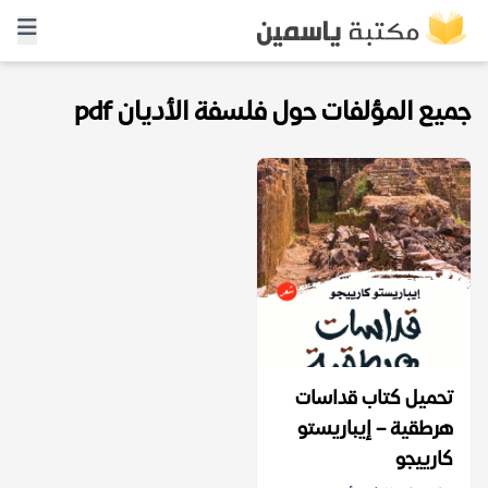
جميع المؤلفات حول فلسفة الأديان pdf
تحميل كتاب قداسات
هرطقية – إيباريستو
كارييجو