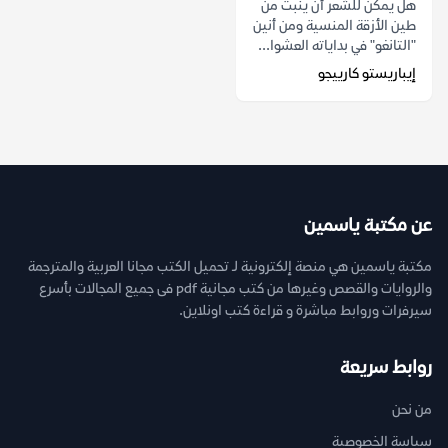
هل يمكن للشعر أن ينبت من
طين الأزقة المنسية ومن أنين
"التانغو" في بداياته العشوا...
إيباريستو كارييجو
عن مكتبة ياسمين
مكتبة ياسمين هي منصة إلكترونية لـ تحميل الكتب مجانا العربية والمترجمة
والروايات والقصص وغيرها من كتب مجانية pdf فى جميع المجالات بأسرع
سيرفرات وروابط مباشرة و قراءة كتب اونلاين.
روابط سريعة
من نحن
سياسة الخصوصية