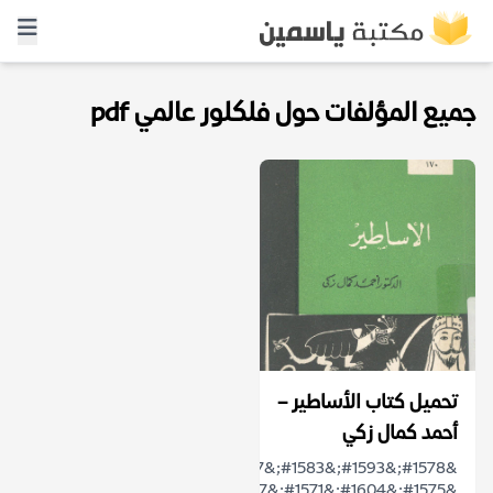
جميع المؤلفات حول فلكلور عالمي pdf
تحميل كتاب الأساطير –
أحمد كمال زكي
&#1578;&#1593;&#1583;&#1617;
&#1575;&#1604;&#1571;&#1587;&#1591;&#1608;&#1585;&#...