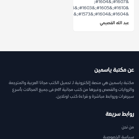
&#1607;&#1604;
&#1610;&#1605;&#1603;&#1606;
&#1604;&#1604;&#1573;&#1606;&#1587;&...
عبد الله القصيمي
عن مكتبة ياسمين
مكتبة ياسمين هي منصة إلكترونية لـ تحميل الكتب مجانا العربية والمترجمة
والروايات والقصص وغيرها من كتب مجانية pdf فى جميع المجالات بأسرع
سيرفرات وروابط مباشرة و قراءة كتب اونلاين.
روابط سريعة
من نحن
سياسة الخصوصية