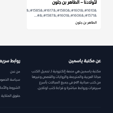
لأولادنا – الطاهر بن جلون
&#1610;&#1601;&#1580;&#1617;&#1585;&#1608;&#1606;
&#1571;&#1606;&#1601;&#1587;&#...
الطاهر بن جلون
عن مكتبة ياسمين
روابط سريع
مكتبة ياسمين هي منصة إلكترونية لـ تحميل الكتب
من نحن
مجانا العربية والمترجمة والروايات والقصص وغيرها
سياسة الخصوص
من كتب مجانية pdf فى جميع المجالات بأسرع
الشروط والأحك
سيرفرات وروابط مباشرة و قراءة كتب اونلاين.
حقوق الملكية ا