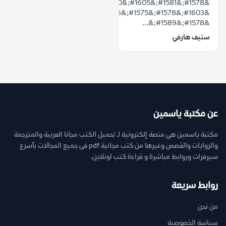
&#1578;&#1581;&#1605;&#1610;&#1604;
&#1603;&#1578;&#1575;&#1576;
&#1578;&#1589;&...
ستيف هارفي
عن مكتبة ياسمين
مكتبة ياسمين هي منصة إلكترونية لـ تحميل الكتب مجانا العربية والمترجمة
والروايات والقصص وغيرها من كتب مجانية pdf فى جميع المجالات بأسرع
سيرفرات وروابط مباشرة و قراءة كتب اونلاين.
روابط سريعة
من نحن
سياسة الخصوصية