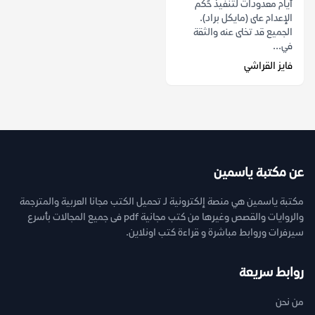
أيام معدودات لتنفيذ حُكم
الإعدام على (مايكل براد).
الجميع قد تخلى عنه والثقة
في...
فايز القراشي
عن مكتبة ياسمين
مكتبة ياسمين هي منصة إلكترونية لـ تحميل الكتب مجانا العربية والمترجمة
والروايات والقصص وغيرها من كتب مجانية pdf فى جميع المجالات بأسرع
سيرفرات وروابط مباشرة و قراءة كتب اونلاين.
روابط سريعة
من نحن