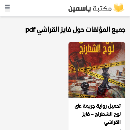
جميع المؤلفات حول فايز القراشي pdf
تحميل رواية جريمة على
لوح الشطرنج – فايز
القراشي