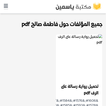
جميع المؤلفات حول فاطمة صالح pdf
تحميل رواية رسالة على
الرف pdf
&#1606;&#1576;&#1584;&#1577;
&#1578;&#1593;&#1585;&#1610;&#1601;&#1610;&#1577;