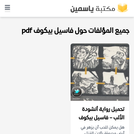
جميع المؤلفات حول فاسيل بيكوف pdf
تحميل رواية أنشودة
الألب – فاسيل بيكوف
هل يمكن للحب أن يزهر في
أرض محروقة بآلات القتل،