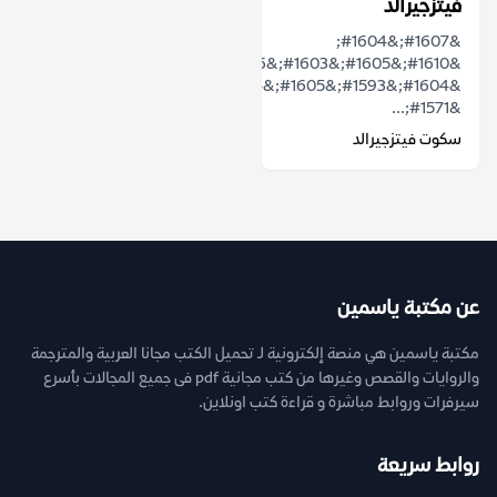
فيتزجيرالد
&#1607;&#1604;
&#1610;&#1605;&#1603;&#1606;
&#1604;&#1593;&#1605;&#1604;
&#1571;...
سكوت فيتزجيرالد
عن مكتبة ياسمين
مكتبة ياسمين هي منصة إلكترونية لـ تحميل الكتب مجانا العربية والمترجمة
والروايات والقصص وغيرها من كتب مجانية pdf فى جميع المجالات بأسرع
سيرفرات وروابط مباشرة و قراءة كتب اونلاين.
روابط سريعة