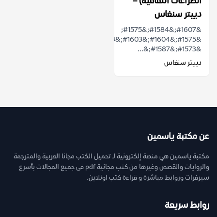
الصراعات الثقافية) –
دييتر سنغاس
&#1607;&#1584;&#1575;
&#1575;&#1604;&#1603;&#1578;&#1575;&#1576;
&#1573;&#1587;&...
دييتر سنغاس
عن مكتبة ياسمين
مكتبة ياسمين هي منصة إلكترونية لـ تحميل الكتب مجانا العربية والمترجمة
والروايات والقصص وغيرها من كتب مجانية pdf فى جميع المجالات بأسرع
سيرفرات وروابط مباشرة و قراءة كتب اونلاين.
روابط سريعة