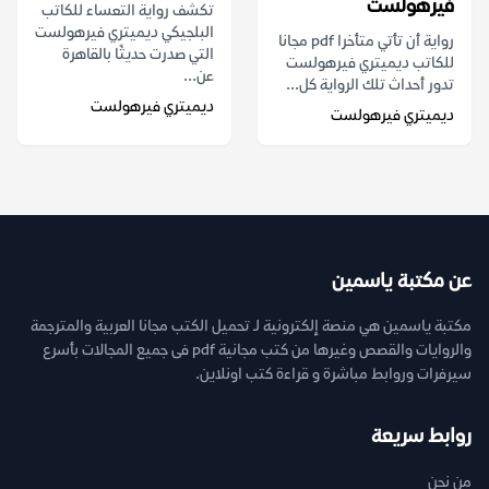
فيرهولست
تكشف رواية التعساء للكاتب
البلجيكي ديميتري فيرهولست
رواية أن تأتي متأخرا pdf مجانا
التي صدرت حديثًا بالقاهرة
للكاتب ديميتري فيرهولست
عن...
تدور أحداث تلك الرواية كل...
ديميتري فيرهولست
ديميتري فيرهولست
عن مكتبة ياسمين
مكتبة ياسمين هي منصة إلكترونية لـ تحميل الكتب مجانا العربية والمترجمة
والروايات والقصص وغيرها من كتب مجانية pdf فى جميع المجالات بأسرع
سيرفرات وروابط مباشرة و قراءة كتب اونلاين.
روابط سريعة
من نحن