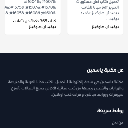
تحميل كتاب أعلى مستويات
&#1607;&#1604;
التنوير pdf مجانا للكاتب
ديفيد آر. هاوكينز عكف د.
&#1610;&#1608;&#1605;&...
ديفيد...
كتاب 365 حكمة من تأملات
ديفيد آر. هاوكينز
ديفيد آر. هاوكينز
عن مكتبة ياسمين
مكتبة ياسمين هي منصة إلكترونية لـ تحميل الكتب مجانا العربية والمترجمة
والروايات والقصص وغيرها من كتب مجانية pdf فى جميع المجالات بأسرع
سيرفرات وروابط مباشرة و قراءة كتب اونلاين.
روابط سريعة
من نحن