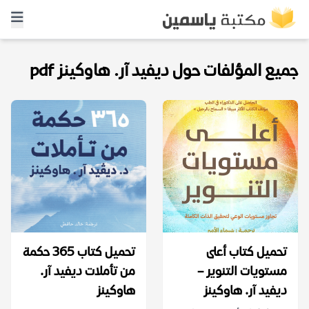
جميع المؤلفات حول ديفيد آر. هاوكينز pdf
تحميل كتاب أعلى
تحميل كتاب 365 حكمة
مستويات التنوير –
من تأملات ديفيد آر.
ديفيد آر. هاوكينز
هاوكينز