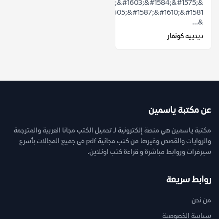
&ldquo;&#1607;&#1603;&#1584;&#1575;
&#1575;&#1604;&#1605;&#1587;&#1610;&#1581;
&...
ديدييه كونفار
عن مكتبة ياسمين
مكتبة ياسمين هي منصة إلكترونية لـ تحميل الكتب مجانا العربية والمترجمة
والروايات والقصص وغيرها من كتب مجانية pdf فى جميع المجالات بأسرع
سيرفرات وروابط مباشرة و قراءة كتب اونلاين.
روابط سريعة
من نحن
سياسة الخصوصية