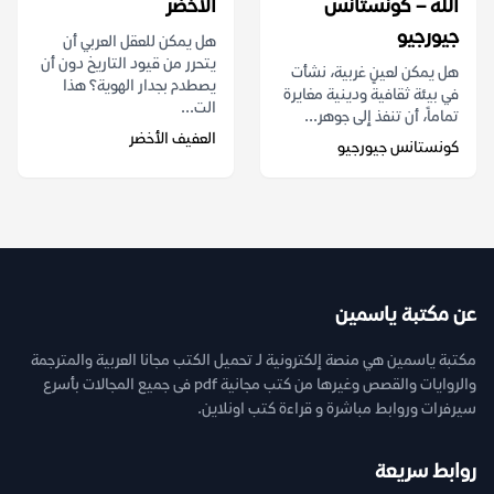
الله – كونستانس
الأخضر
جيورجيو
هل يمكن للعقل العربي أن
يتحرر من قيود التاريخ دون أن
هل يمكن لعينٍ غربية، نشأت
يصطدم بجدار الهوية؟ هذا
في بيئة ثقافية ودينية مغايرة
الت...
تماماً، أن تنفذ إلى جوهر...
العفيف الأخضر
كونستانس جيورجيو
عن مكتبة ياسمين
مكتبة ياسمين هي منصة إلكترونية لـ تحميل الكتب مجانا العربية والمترجمة
والروايات والقصص وغيرها من كتب مجانية pdf فى جميع المجالات بأسرع
سيرفرات وروابط مباشرة و قراءة كتب اونلاين.
روابط سريعة