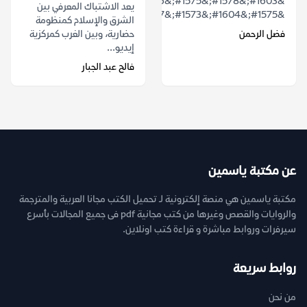
&#1603;&#1578;&#1575;&#1576;
يعد الاشتباك المعرفي بين
&#1575;&#1604;&#1573;&#1587;&#1604;&...
الشرق والإسلام كمنظومة
فضل الرحمن
حضارية، وبين الغرب كمركزية
إيديو...
فالح عبد الجبار
عن مكتبة ياسمين
مكتبة ياسمين هي منصة إلكترونية لـ تحميل الكتب مجانا العربية والمترجمة
والروايات والقصص وغيرها من كتب مجانية pdf فى جميع المجالات بأسرع
سيرفرات وروابط مباشرة و قراءة كتب اونلاين.
روابط سريعة
من نحن