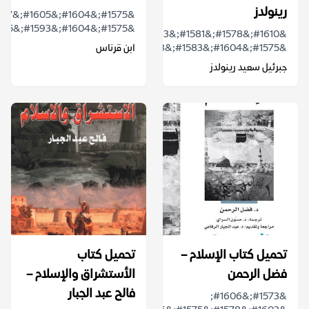
رينولدز
&#1575;&#1604;&#1593;&#1575;&#1583;&#...
&#1610;&#1578;&#1581;&#1583;&#1579;
&#1575;&#1604;&#1583;&#1603;&#1578;&#1608;&#...
ابن قرناس
جبرئيل سعيد رينولدز
تحميل كتاب الإسلام –
تحميل كتاب
فضل الرحمن
الأستشراق والإسلام –
فالح عبد الجبار
&#1573;&#1606;