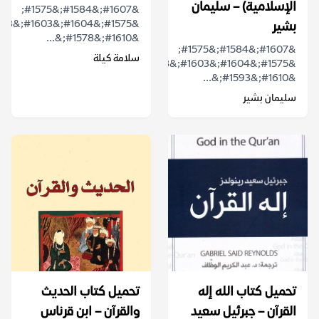
الإسلامية) – سليمان
&#1607;&#1584;&#1575;
بشير
&#1610;&#1578;&...
&#1607;&#1584;&#1575;
سلامة كيلة
&#1575;&#1604;&#1603;&#1578;&#1575;&#1576;
&#1610;&#1593;&...
سليمان بشير
تحميل كتاب الله إله
تحميل كتاب الحديث
القرآن – جبرئيل سعيد
والقرآن – ابن قرناس