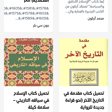
المحمدية) pdf
يُعدّ كتاب “الإسلام الأخلاق
والسياسة” لمحمّد أركون من
الكتب الجديرة بالعناية وال...
محمد أركون
&#1605;&#1589;&...
جون سي بلر
تحميل كتاب مقدمة في
تحميل كتاب الإسلام
التاريخ الآخر (نحو قراءة
في سياقه التاريخي –
جديدة للرواية
سلامة كيلة